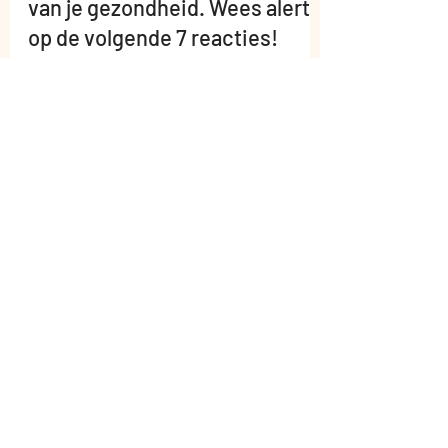
Mooij bij Karin
10 dec 2020
3 minuten om te lezen
Je huid is een weerspiegeling
van je gezondheid. Wees alert
op de volgende 7 reacties!
Wat zegt jouw huid over jouw gezondheid? Je
huid is een soort harnas dat zorgt voor
bescherming. Als je lichaam je iets probeert
te...