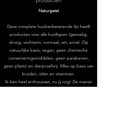
producten
Naturgeist
Deze complete huidverbeterende lijn heeft
producten voor alle huidtypen (gevoelig,
droog, vochtarm, normaal, vet, acné). Op
natuurlijke basis, vegan, geen chemische
conserveringsmiddelen, geen parabenen,
geen plastic en dierproefvrij. Alles op basis van
kruiden, oliën en vitaminen.
Ik ben heel enthousiast, nu jij nog! De manier
om de kracht van Naturgeist te ontdekken en
hoe fantastisch deze huidverbeterende
producten zijn is door het zelf uit te proberen.
Naturgeist gelooft in de kracht van de natuur!