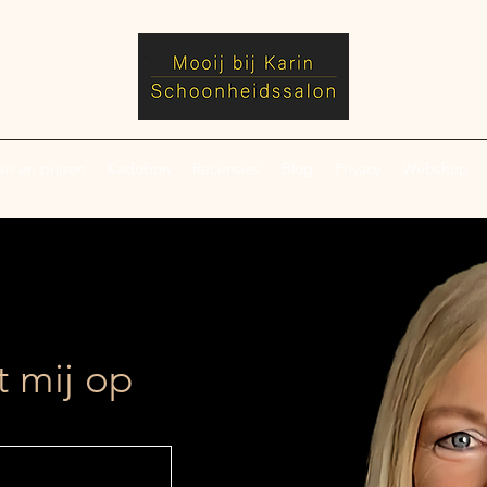
en en prijzen
Kadobon
Recensies
Blog
Privacy
Webshop
 mij op