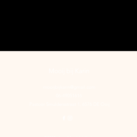
Mooij bij Karin
mooijbijkarin@gmail.com
06-49051616
Pastoor Smuldersstraat 1, 6576 DE Ooij