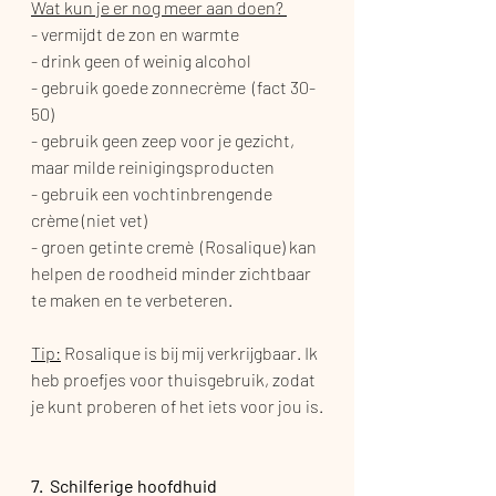
Wat kun je er nog meer aan doen? 
- vermijdt de zon en warmte
- drink geen of weinig alcohol
- gebruik goede zonnecrème  (fact 30-
50)
- gebruik geen zeep voor je gezicht, 
maar milde reinigingsproducten
- gebruik een vochtinbrengende 
crème (niet vet)
- groen getinte cremè  (Rosalique) kan 
helpen de roodheid minder zichtbaar 
te maken en te verbeteren.
Tip:
 Rosalique is bij mij verkrijgbaar. Ik 
heb proefjes voor thuisgebruik, zodat 
je kunt proberen of het iets voor jou is.
7.  Schilferige hoofdhuid