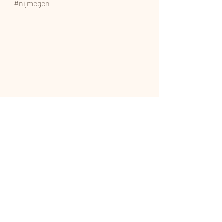
#nijmegen
Recente blogposts
Alles weergeven