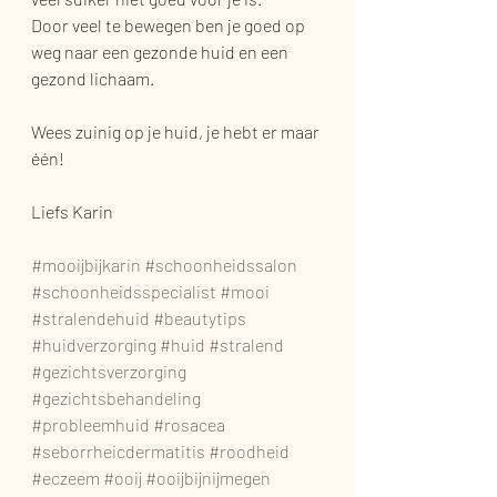
Door veel te bewegen ben je goed op 
weg naar een gezonde huid en een 
gezond lichaam.
Wees zuinig op je huid, je hebt er maar 
één!
Liefs Karin
#mooijbijkarin
#schoonheidssalon
#schoonheidsspecialist
#mooi
#stralendehuid
#beautytips
#huidverzorging
#huid
#stralend
#gezichtsverzorging
#gezichtsbehandeling
#probleemhuid
#rosacea
#seborrheicdermatitis
#roodheid
#eczeem
#ooij
#ooijbijnijmegen