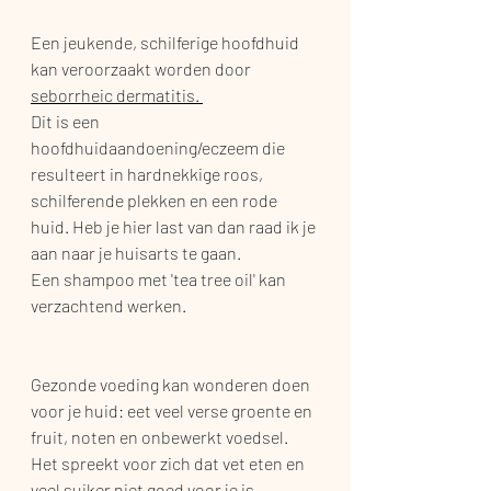
Een jeukende, schilferige hoofdhuid 
kan veroorzaakt worden door 
seborrheic dermatitis. 
Dit is een 
hoofdhuidaandoening/eczeem die 
resulteert in hardnekkige roos, 
schilferende plekken en een rode 
huid. Heb je hier last van dan raad ik je 
aan naar je huisarts te gaan.
Een shampoo met 'tea tree oil' kan 
verzachtend werken. 
Gezonde voeding kan wonderen doen 
voor je huid: eet veel verse groente en 
fruit, noten en onbewerkt voedsel. 
Het spreekt voor zich dat vet eten en 
veel suiker niet goed voor je is.