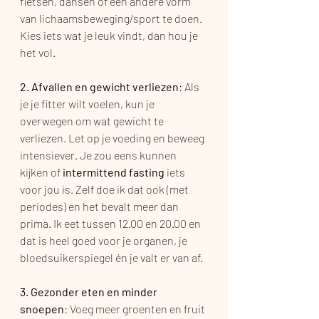
fietsen, dansen of een andere vorm 
van lichaamsbeweging/sport te doen. 
Kies iets wat je leuk vindt, dan hou je 
het vol.
2. Afvallen en gewicht verliezen
: Als 
je je fitter wilt voelen, kun je 
overwegen om wat gewicht te 
verliezen. Let op je voeding en beweeg 
intensiever. Je zou eens kunnen 
kijken of 
intermittend fasting
 iets 
voor jou is. Zelf doe ik dat ook (met 
periodes) en het bevalt meer dan 
prima. Ik eet tussen 12.00 en 20.00 en 
dat is heel goed voor je organen, je 
bloedsuikerspiegel én je valt er van af.
3. Gezonder eten en minder 
snoepen
: Voeg meer groenten en fruit 