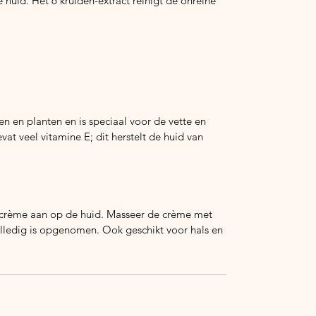
e huid. Het 6 kruiden-extract reinigt de onreine
en en planten en is speciaal voor de vette en
at veel vitamine E; dit herstelt de huid van
tcrème aan op de huid. Masseer de crème met
olledig is opgenomen. Ook geschikt voor hals en