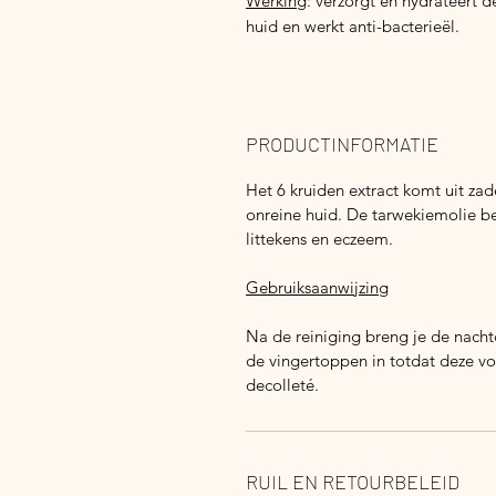
Werking
: verzorgt en hydrateert d
huid en werkt anti-bacterieël.
PRODUCTINFORMATIE
Het 6 kruiden extract komt uit zad
onreine huid. De tarwekiemolie bev
littekens en eczeem.
Gebruiksaanwijzing
Na de reiniging breng je de nach
de vingertoppen in totdat deze v
decolleté.
RUIL EN RETOURBELEID