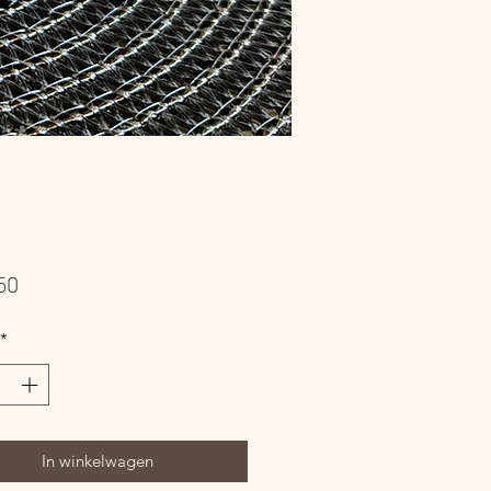
Prijs
50
*
In winkelwagen