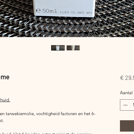
rème
€ 29,
Aantal
 huid.
n tarwekiemolie, vochtigheid factoren en het 6-
kt.